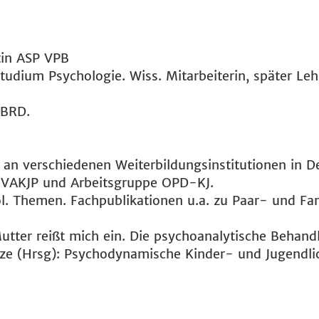
tin ASP VPB
dium Psychologie. Wiss. Mitarbeiterin, später Leh
 BRD.
 an verschiedenen Weiterbildungsinstitutionen in D
t VAKJP und Arbeitsgruppe OPD-KJ.
l. Themen. Fachpublikationen u.a. zu Paar- und Fam
utter reißt mich ein. Die psychoanalytische Behan
unze (Hrsg): Psychodynamische Kinder- und Jugendli