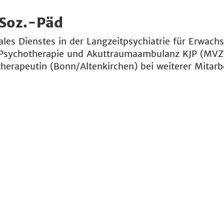
 Soz.-Päd
les Dienstes in der Langzeitpsychiatrie für Erwach
Psychotherapie und Akuttraumaambulanz KJP (MVZ-P
herapeutin (Bonn/Altenkirchen) bei weiterer Mitar